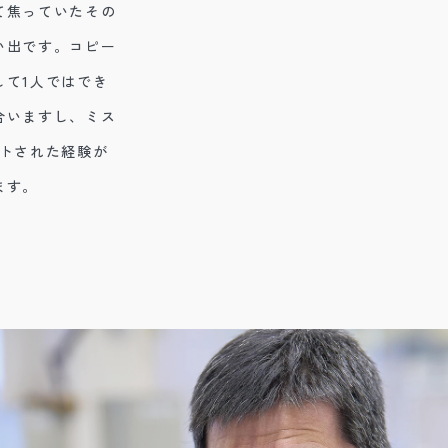
て焦っていたその
い出です。コピー
して1人ではでき
合いますし、ミス
ートされた経験が
ます。