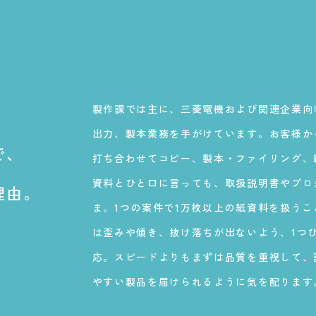
を届けます。
製作課では主に、三菱電機および関連企業向
出力、製本業務を手がけています。お客様か
で、
打ち合わせてコピー、製本・ファイリング、
資料とひと口に言っても、取扱説明書やプロ
理由。
ま。1つの案件で1万枚以上の紙資料を扱う
は歪みや傾き、抜け落ちが出ないよう、1つ
応。スピードよりもまずは品質を重視して、
やすい製品を届けられるように気を配ります