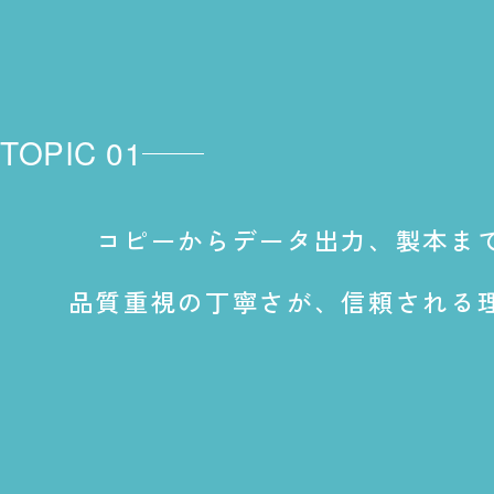
M.H
ドキュメントサービス部
製作課 課長
失敗経験も次に生かせるチーム力。
TOPIC 01
支え合って、お客様本位のサービス
コピーからデータ出力、製本ま
品質重視の丁寧さが、信頼される