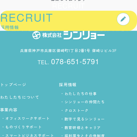
RECRUIT
RECRUIT
YMPATHY CREAT
採用情報
設立から50年以上、神戸地区を支えてきたシンリョー。
積み重ねたノウハウで、新たな事業領域へも挑戦中で
兵庫県神戸市兵庫区御崎町1丁目2番1号 御崎Ｕビル3F
す。
やりがいあるシゴトを安定の職場で。
あなたもここ
078-651-5791
で、自分らしい未来を見つけてみませんか。
トップページ
採用情報
わたしたちの仕事
わたしたちについて
シンリョーの仲間たち
事業内容
クロストーク
オフィスワークサポート
数字で見るシンリョー
ものづくりサポート
教育研修とキャリア
スマートビジネスサポート
福利厚生とその他制度