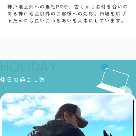
神戸地区外への当社PRや、古くからお付き合いの
ある神戸地区以外のお客様への対応。市場を広げ
るためにも長いおつきあいを大事にしています。
H
O
L
I
D
A
Y
休日の過ごし方